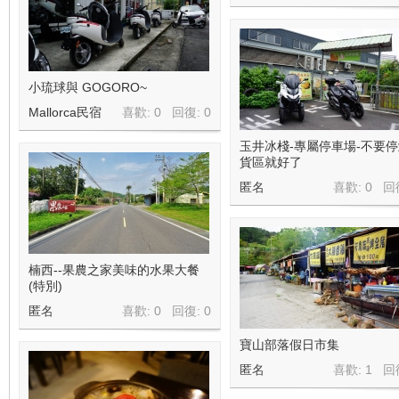
小琉球與 GOGORO~
Mallorca民宿
喜歡: 0 回復:
0
玉井冰棧-專屬停車場-不要
貨區就好了
匿名
喜歡: 0 回
楠西--果農之家美味的水果大餐
(特別)
匿名
喜歡: 0 回復:
0
寶山部落假日市集
匿名
喜歡: 1 回