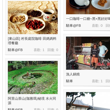
一口咖啡一口糖~黑+黑好好
騎車@FB
喜歡: 0 回
[東山區] 村長庭院咖啡 田媽媽料
理餐廳
騎車@FB
喜歡: 1 回復:
0
漁人鍋燒
騎車
喜歡: 1 回
阿里山茶山(珈雅瑪)秘境 水火同
源
騎車@FB
喜歡: 1 回復:
0