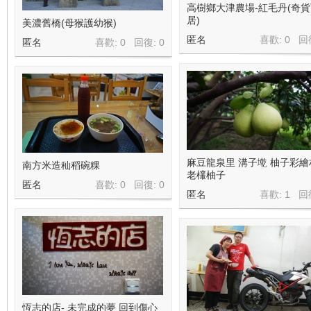
高樹鄉大津農場-紅毛丹(奇
居)
美濃舊橋(母猴護幼猴)
匿名
喜歡: 0 回
匿名
喜歡: 0 回復:
0
麻豆龍泉里 溝子墘 柚子彩繪
南方米造秈稻碗粿
老欉柚子
匿名
喜歡: 0 回復:
0
匿名
喜歡: 1 回
恆志的店- 未完成的夢 回到傷心