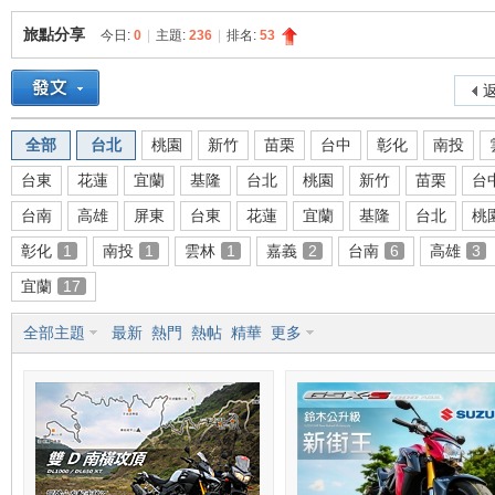
旅點分享
今日:
0
|
主題:
236
|
排名:
53
重
»
›
›
返
全部
台北
桃園
新竹
苗栗
台中
彰化
南投
台東
花蓮
宜蘭
基隆
台北
桃園
新竹
苗栗
台
台南
高雄
屏東
台東
花蓮
宜蘭
基隆
台北
桃
彰化
1
南投
1
雲林
1
嘉義
2
台南
6
高雄
3
宜蘭
17
車
全部主題
最新
熱門
熱帖
精華
更多