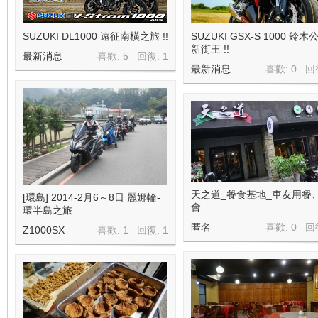
地
SUZUKI DL1000 遠征南橫之旅 !!
SUZUKI GSX-S 1000 鈴木
新街王 !!
最新消息
喜歡: 5 回復:
1
最新消息
喜歡: 0 回
平
天之道_餐食基地_車友用餐
[環島] 2014-2月6～8日 麗娜輪-
會
環半島之旅
匿名
喜歡: 0 回
Z1000SX
喜歡: 1 回復:
1
線