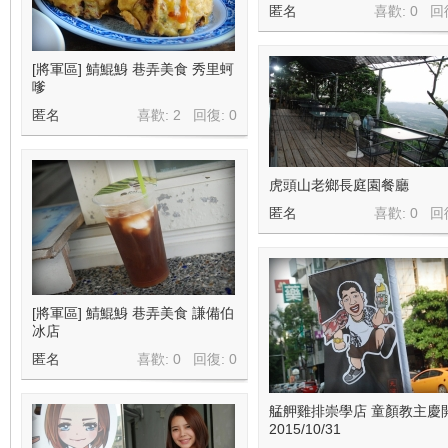
匿名
喜歡: 0 回
[將軍區] 鯖鯤鯓 巷弄美食 秀里蚵
嗲
匿名
喜歡: 2 回復:
0
虎頭山老鄉長庭園餐廳
匿名
喜歡: 0 回
[將軍區] 鯖鯤鯓 巷弄美食 謙備伯
冰店
匿名
喜歡: 0 回復:
0
艋舺雞排崇學店 童顏教主慶
2015/10/31