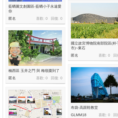
藍晒圖文創園區-藍晒小子永遠愛
你
匿名
喜歡: 0 回復:
0
國立故宮博物院南部院區(朴
市)~東石
匿名
喜歡: 0 回
楠西區 玉井之門 與 梅嶺棗到了
匿名
喜歡: 0 回復:
0
布袋-高跟鞋教堂
GLMM18
喜歡: 0 回