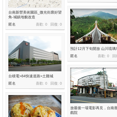
台南新營美術園區_微光街廓好望
角-城鎮地貌改造
匿名
喜歡: 0 回復:
0
預計12月下旬開放 山川琉璃
匿名
喜歡: 0 回
台積電>84快速道路>土雞城
匿名
喜歡: 0 回復:
0
放最後一場電影再見，台南
戲院