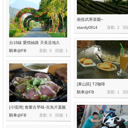
南投武界茶園~
stanily0814
喜歡: 2 回
台18線 愛情絲路 天長且地久
騎車@FB
喜歡: 0 回復:
1
[東山區] T2咖啡
騎車@FB
喜歡: 1 回
[小琉球] 食樂古早味-生魚片蓋飯
騎車@FB
喜歡: 0 回復:
1