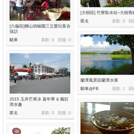
[大樹區] 竹寮取水站~大樹舊
匿名
喜歡: 0 回
[六龜區]獅山胡椒園三立愛玩客合
採訪
騎車
喜歡: 0 回復:
0
蘭潭風景區蘭潭水庫
騎車@FB
喜歡: 1 回
2015 玉井芒果冰 嘉年華 & 瘋狂
滑水趣
匿名
喜歡: 0 回復:
0