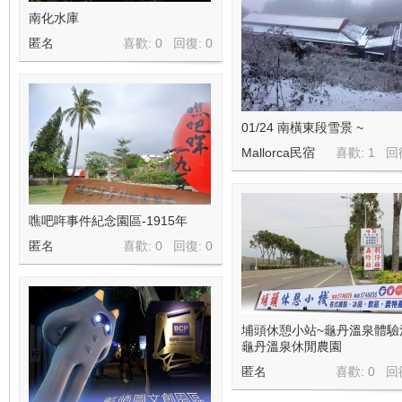
南化水庫
匿名
喜歡: 0 回復:
0
01/24 南橫東段雪景 ~
Mallorca民宿
喜歡: 1 回
噍吧哖事件紀念園區-1915年
匿名
喜歡: 0 回復:
0
埔頭休憩小站~龜丹溫泉體驗
龜丹溫泉休閒農園
匿名
喜歡: 0 回