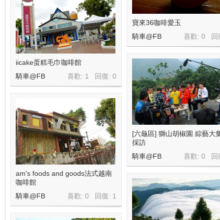
寶來36咖啡愛玉
騎車@FB
喜歡: 0 回
iicake蛋糕毛巾咖啡館
騎車@FB
喜歡: 1 回復:
0
[六龜區] 獅山胡椒園 綜藝大
採訪
騎車@FB
喜歡: 0 回
am's foods and goods法式越南
咖啡館
騎車@FB
喜歡: 0 回復:
1