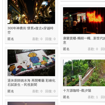
300年神農街 懷舊x復古x穿越時
空
康樂貨櫃-獨樹一幟...新世代
匿名
喜歡: 0 回復:
0
意
匿名
喜歡: 0 回
退休廚師姚水海 再開餐廳 彩繪化
石賦新生－民視新聞
十方源咖啡~觀夕陽
匿名
喜歡: 0 回復:
0
匿名
喜歡: 1 回