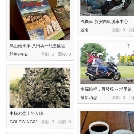
汽機車-龔安自助洗車中心
匿名
喜歡: 0 回
烏山頭水庫-八田與一紀念園區
騎車@FB
喜歡: 0 回復:
0
幸福旅程，再發現 -- 埔里篇
最新消息
喜歡: 0 回
中橫岩璧上的人臉 ...
GOLDWING02
喜歡: 0 回復:
0