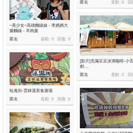
匿名
喜歡: 0 回
~美少女~高雄麵線妹 - 李媽媽大
腸麵線 - 羊肉羹
匿名
喜歡: 0 回復:
0
[影片]充滿豆豆冰滴咖啡-小
創....
匿名
喜歡: 2 回
吆鬼街-雲林溪美食廣場
匿名
喜歡: 0 回復:
0