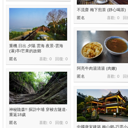
不流齋 梅下煎茶 (靜心喝茶)
匿名
喜歡: 0 回
重機.日出.夕陽.雲海.夜景-雲海
(瀑)亭/芒果的故鄉
匿名
喜歡: 0 回復:
0
阿亮牛肉湯清湯 (肉嫩)
匿名
喜歡: 0 回
神秘陰森!! 探訪中埔 穿梭古隧道-
重返18歲
匿名
喜歡: 0 回復:
0
中國唐宋建築 梅山鄉-巧雲小