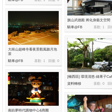
旗山武德殿 將化身藝文空間
騎車@FB
喜歡: 1 回
大崗山超峰寺看夜景觀風聽月泡
茶
騎車@FB
喜歡: 1 回復:
0
[楠西區] 環境清悠-綠果子Caf
資料轉移
喜歡: 0 回
南紡夢時代購物中心&商圈