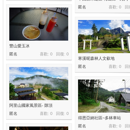
匿名
喜歡: 0 回
豐山愛玉冰
匿名
喜歡: 0 回復:
0
寒溪呢森林人文叡地
匿名
喜歡: 0 回
阿里山國家風景區- 隙頂
匿名
喜歡: 0 回復:
0
得恩亞納社區~多林車站
匿名
喜歡: 0 回