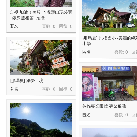
台視 加油！美玲 IN虎頭山瑪莎園
+銀嶺照相館..拍攝..
匿名
喜歡: 0 回復:
0
[那瑪夏] 民權國小~美麗的綠
小學
匿名
喜歡: 0 回
[那瑪夏] 築夢工坊
匿名
喜歡: 0 回復:
0
英倫專業眼鏡 專業服務
匿名
喜歡: 0 回