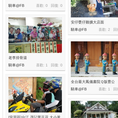
騎車@FB
喜歡: 0 回復:
0
安仔甕仔雞擴大店面
騎車@FB
喜歡: 2 回
老李排骨湯
騎車@FB
喜歡: 1 回復:
0
全台最大鳳儀書院Ｑ版曹公
騎車@FB
喜歡: 1 回
[安平區]台江.茂記黑豆花.大小黃