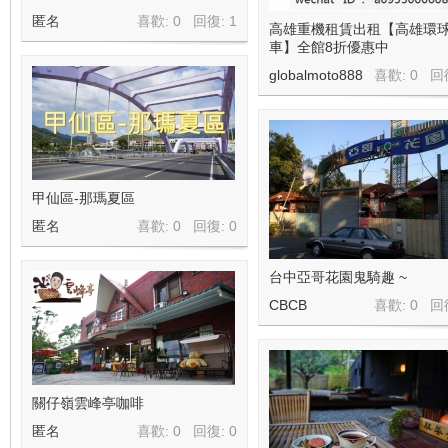
匿名
喜歡: 0 回復:
1
高雄重機租賃出租【高雄環
車】全館8折優惠中
globalmoto888
喜歡: 0 回
甲仙區-那瑪夏區
匿名
喜歡: 0 回復:
0
台中亞哥花園鬼騎趣 ~
CBCB
喜歡: 0 回
關仔嶺雲峰亭咖啡
匿名
喜歡: 0 回復:
0