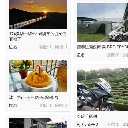
174翼騎士驛站~愛騎車的朋友們
有福了
匿名
喜歡: 1 回復:
1
德泰法蘭西床 與 BRP-SPYD
匿名
喜歡: 0 回
冰上賓(一冰三吃~連碗都吃)
匿名
喜歡: 1 回復:
0
石碇千島湖
FjrKen@FB
喜歡: 0 回