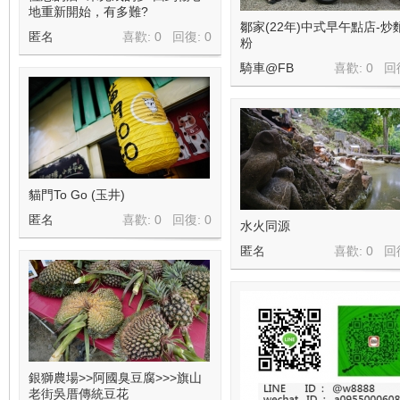
地重新開始，有多難?
鄒家(22年)中式早午點店-炒
匿名
喜歡: 0 回復:
0
粉
騎車@FB
喜歡: 0 回
貓門To Go (玉井)
匿名
喜歡: 0 回復:
0
水火同源
匿名
喜歡: 0 回
銀獅農場>>阿國臭豆腐>>>旗山
老街吳厝傳統豆花