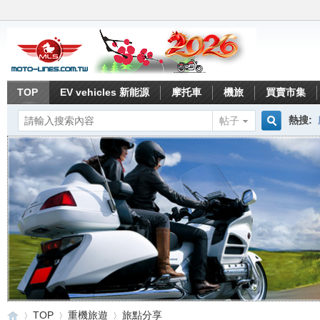
TOP
EV vehicles 新能源
摩托車
機旅
買賣市集
熱搜:
帖子
搜
索
TOP
重機旅遊
旅點分享