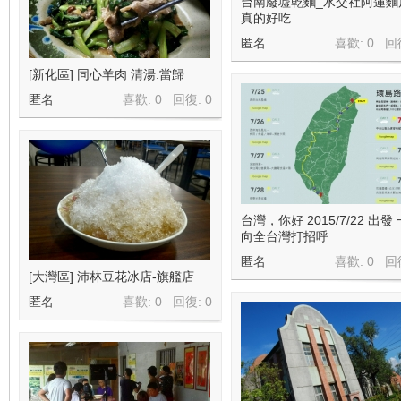
台南廢墟乾麵_水交社阿蓮麵
真的好吃
匿名
喜歡: 0 回
[新化區] 同心羊肉 清湯.當歸
匿名
喜歡: 0 回復:
0
台灣，你好 2015/7/22 出發
向全台灣打招呼
匿名
喜歡: 0 回
[大灣區] 沛林豆花冰店-旗艦店
匿名
喜歡: 0 回復:
0