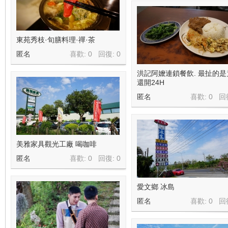
東苑秀枝·旬膳料理·禪·茶
匿名
喜歡: 0 回復:
0
洪記阿嬤連鎖餐飲. 最扯的是
還開24H
匿名
喜歡: 0 回
美雅家具觀光工廠 喝咖啡
匿名
喜歡: 0 回復:
0
愛文鄉 冰島
匿名
喜歡: 0 回