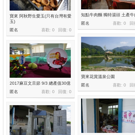
知點牛肉麵 獨特湯頭 土產牛
寶來 阿秋野生愛玉(只有台灣有愛
玉)
匿名
喜歡: 0 回
匿名
喜歡: 0 回復:
0
寶來花賞溫泉公園
2017麻豆文旦節 9/3 總產值30億
匿名
喜歡: 0 回
匿名
喜歡: 0 回復:
0