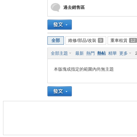
過去銷售區
車
全部
維修/部品/改裝
9
重車租賃
12
全部主題
最新
熱門
熱帖
精華
更多
本版塊或指定的範圍內尚無主題
地