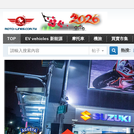
TOP
EV vehicles 新能源
摩托車
機旅
買賣市集
熱搜:
帖子
搜
索