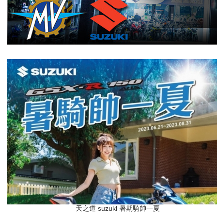
天之道 suzukl 暑期騎帥一夏