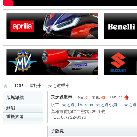
TOP
摩托車
天之道重車
天之道重車
版塊導航
今日:
0
|
主題:
42
|
排名:
44
版主:
天之道
,
Theresa
,
天之道小員工
,
天之道
綠能
高雄市前鎮區二聖路229-1號
重
»
›
›
重機旅遊
TEL: 07-722-8370
子版塊