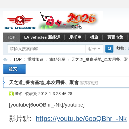
TOP
EV vehicles 新能源
摩托車
機旅
買賣市集
熱搜:
帖子
搜
TOP
重機旅遊
旅點分享
天之道_餐食基地_車友用餐、聚
索
天之道_餐食基地_車友用餐、聚會
[複製鏈接]
重
»
›
›
›
匿名
發表於 2018-1-3 23:46:28
[youtube]6ooQBhr_-Nk[/youtube]
影片點:
https://youtu.be/6ooQBhr_-Nk