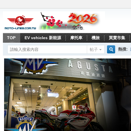
TOP
EV vehicles 新能源
摩托車
機旅
買賣市集
熱搜:
帖子
搜
索