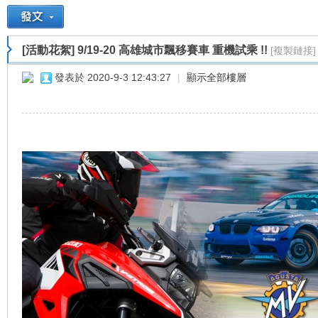
[活動花絮]
9/19-20 高雄城市飄移賽車 重機試乘 !!
[複製鏈接]
重
»
›
›
›
發表於 2020-9-3 12:43:27
|
顯示全部樓層
車