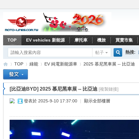
TOP
EV vehicles 新能源
摩托車
機旅
買賣市集
熱搜:
帖子
搜
TOP
綠能
EV 純電新能源車
2025 慕尼黑車展 -- 比亞迪
索
[比亞迪BYD]
2025 慕尼黑車展 -- 比亞迪
[複製鏈接]
重
»
›
›
›
發表於 2025-9-10 17:37:00
|
顯示全部樓層