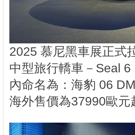
2025 慕尼黑車展正
線
中型旅行轎車－Seal 6 D
內命名為：海豹 06 D
海外售價為37990歐元