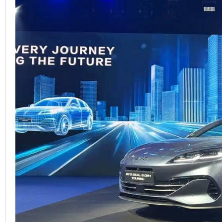
車
地
平