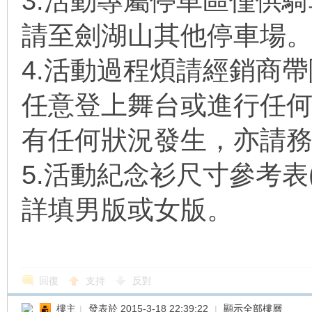
3.活動專屬停車區僅供騎
請至劍湖山其他停車場
4.活動過程煩請經銷商
任意登上舞台或進行任
有任何狀況發生，亦請
5.活動紀念衫尺寸參考表
詳填男版或女版。
回復
支持
反對
樓主
|
發表於 2015-3-18 22:39:22
|
顯示全部樓層