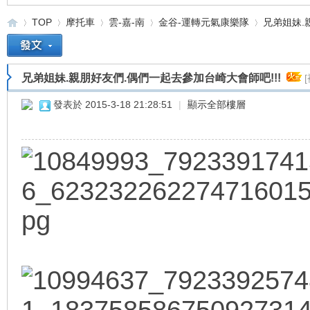
TOP
摩托車
雲-嘉-南
金谷-運轉元氣康樂隊
兄弟姐妹.親
兄弟姐妹.親朋好友們.偶們一起去參加台崎大會師吧!!!
重
»
›
›
›
›
發表於 2015-3-18 21:28:51
|
顯示全部樓層
車