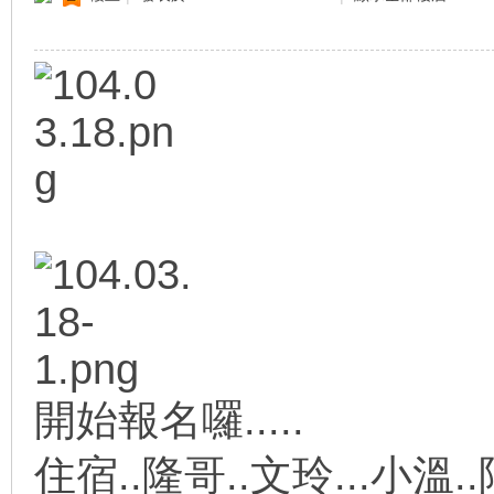
開始報名囉.....
住宿..隆哥..文玲...小溫.