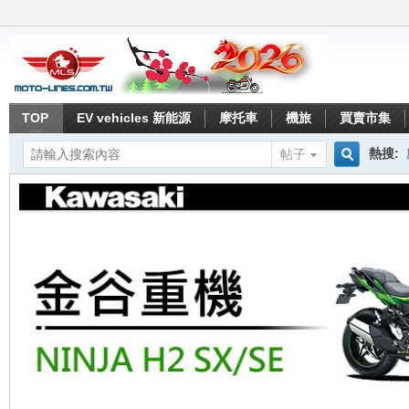
TOP
EV vehicles 新能源
摩托車
機旅
買賣市集
熱搜:
帖子
搜
索