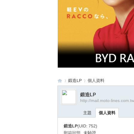
鍛造LP
個人資料
鍛造LP
http://mail.moto-lines.com.t
重
›
›
主題
個人資料
鍛造LP
(UID: 752)
郵箱狀態
未驗證