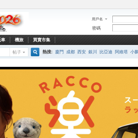
用戶名
密碼
托車
機旅
買賣市集
熱搜:
廈門
成都
西安
銀川
比亞迪
阿維塔
小
帖子
搜
索