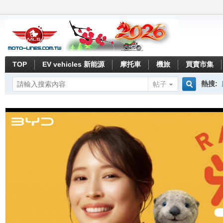
TOP
EV vehicles 新能源
摩托車
機旅
買賣市集
熱搜:
帖子
搜
索