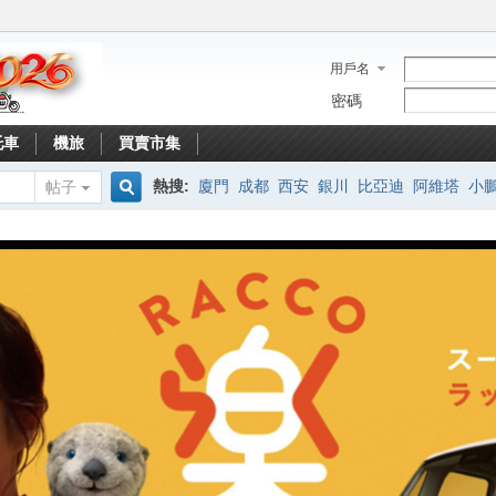
用戶名
密碼
托車
機旅
買賣市集
熱搜:
廈門
成都
西安
銀川
比亞迪
阿維塔
小
帖子
搜
索